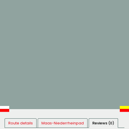
Route details
Maas-Niederrheinpad
Reviews (0)