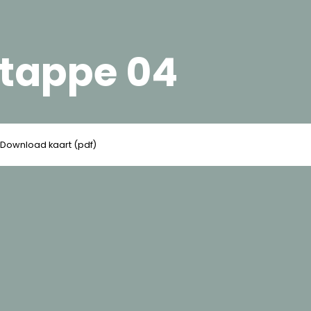
etappe 04
Download kaart (pdf)