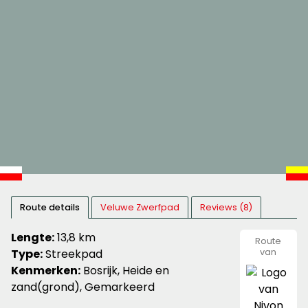
Route details
Veluwe Zwerfpad
Reviews (8)
Lengte:
13,8 km
Route
Type:
Streekpad
van
Nivon
Kenmerken:
Bosrijk, Heide en
Natuurvr
zand(grond), Gemarkeerd