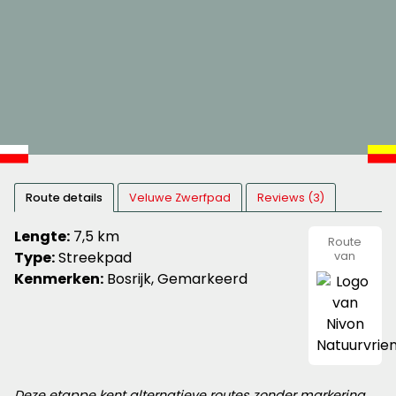
Route details
Veluwe Zwerfpad
Reviews (3)
Lengte:
7,5 km
Route
Type:
Streekpad
van
Nivon
Kenmerken:
Bosrijk, Gemarkeerd
Natuurvr
Deze etappe kent alternatieve routes zonder markering