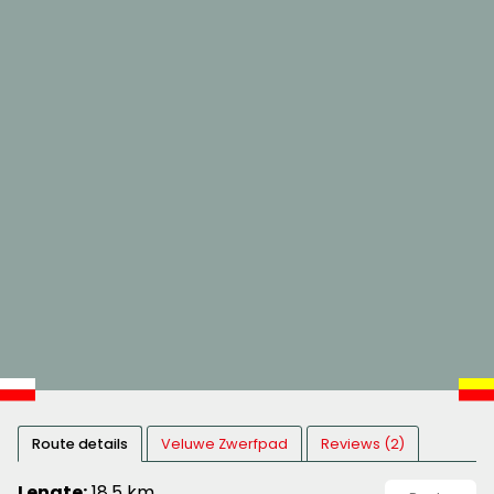
Route details
Veluwe Zwerfpad
Reviews (2)
Lengte:
18,5 km