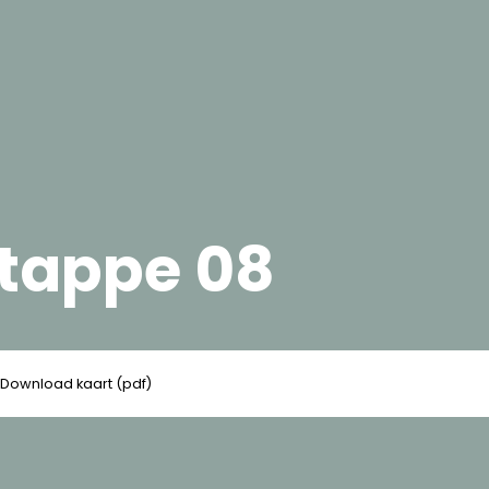
etappe 08
Download kaart (pdf)