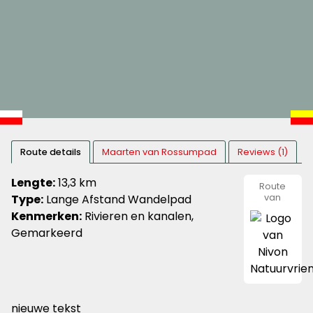
Route details
Maarten van Rossumpad
Reviews (1)
Lengte:
13,3 km
Route
Type:
Lange Afstand Wandelpad
van
Nivon
Kenmerken:
Rivieren en kanalen,
Natuurvr
Gemarkeerd
nieuwe tekst