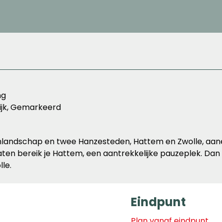
ng
rijk, Gemarkeerd
renlandschap en twee Hanzesteden, Hattem en Zwolle, aanee
n bereik je Hattem, een aantrekkelijke pauzeplek. Dan 
le.
Eindpunt
Plan vanaf eindpunt