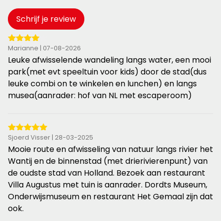
Schrijf je review
4
Marianne | 07-08-2026
van
Leuke afwisselende wandeling langs water, een mooi
de
park(met evt speeltuin voor kids) door de stad(dus
5
leuke combi on te winkelen en lunchen) en langs
sterren
musea(aanrader: hof van NL met escaperoom)
5
Sjoerd Visser | 28-03-2025
van
Mooie route en afwisseling van natuur langs rivier het
de
Wantij en de binnenstad (met drierivierenpunt) van
5
de oudste stad van Holland. Bezoek aan restaurant
sterren
Villa Augustus met tuin is aanrader. Dordts Museum,
Onderwijsmuseum en restaurant Het Gemaal zijn dat
ook.