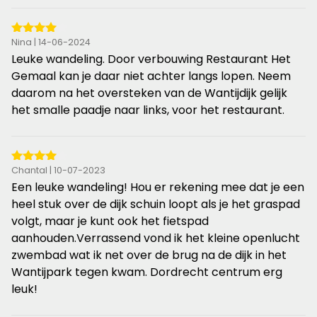
4
Nina | 14-06-2024
van
Leuke wandeling. Door verbouwing Restaurant Het
de
Gemaal kan je daar niet achter langs lopen. Neem
5
daarom na het oversteken van de Wantijdijk gelijk
sterren
het smalle paadje naar links, voor het restaurant.
4
Chantal | 10-07-2023
van
Een leuke wandeling! Hou er rekening mee dat je een
de
heel stuk over de dijk schuin loopt als je het graspad
5
volgt, maar je kunt ook het fietspad
sterren
aanhouden.Verrassend vond ik het kleine openlucht
zwembad wat ik net over de brug na de dijk in het
Wantijpark tegen kwam. Dordrecht centrum erg
leuk!