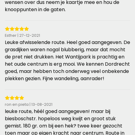
de
wensen over dus neem je kaartje mee en hou de
5
knooppunten in de gaten.
sterren
5
Esther | 27-12-2021
van
Leuke afwisselende route. Heel goed aangegeven. De
de
grasdijken waren nogal blubberig, maar dat mocht
5
de pret niet drukken. Het Wantijpark is prachtig en
sterren
het oude centrum is erg mooi. We kennen Dordrecht
goed, maar hebben toch onderweg veel onbekende
plekken gezien. Fijne wandeling, aanrader!
4
ron en pieta | 13-08-2021
van
leuke route, héél goed aangegeven! maar bij
de
biesboschstr. hopeloos weg kwijt en groot stuk
5
gemist. 180 gr. om bij een hek? twee keer gezocht
sterren
toen maar op eigen kracht naar centrum. Route in