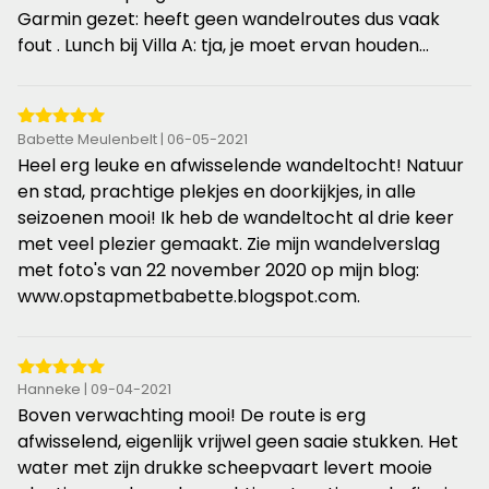
Garmin gezet: heeft geen wandelroutes dus vaak
fout . Lunch bij Villa A: tja, je moet ervan houden...
5
Babette Meulenbelt | 06-05-2021
van
Heel erg leuke en afwisselende wandeltocht! Natuur
de
en stad, prachtige plekjes en doorkijkjes, in alle
5
seizoenen mooi! Ik heb de wandeltocht al drie keer
sterren
met veel plezier gemaakt. Zie mijn wandelverslag
met foto's van 22 november 2020 op mijn blog:
www.opstapmetbabette.blogspot.com.
5
Hanneke | 09-04-2021
van
Boven verwachting mooi! De route is erg
de
afwisselend, eigenlijk vrijwel geen saaie stukken. Het
5
water met zijn drukke scheepvaart levert mooie