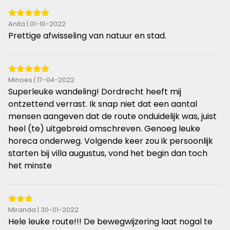
5
Anita | 01-10-2022
van
Prettige afwisseling van natuur en stad.
de
5
sterren
5
Minoes | 17-04-2022
van
Superleuke wandeling! Dordrecht heeft mij
de
ontzettend verrast. Ik snap niet dat een aantal
5
mensen aangeven dat de route onduidelijk was, juist
sterren
heel (te) uitgebreid omschreven. Genoeg leuke
horeca onderweg. Volgende keer zou ik persoonlijk
starten bij villa augustus, vond het begin dan toch
het minste
3
Miranda | 30-01-2022
van
Hele leuke route!!! De bewegwijzering laat nogal te