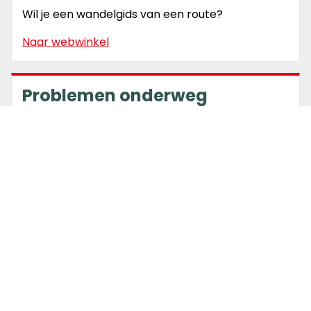
Wil je een wandelgids van een route?
Naar webwinkel
Problemen onderweg
Markering weg? Blokkade op de route?
Meld probleem
Routecheck
Bekijk de actuele meldingen & wijzigingen.
Bekijk routewijzigingen