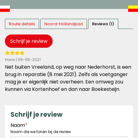
Route details
Noord-Hollandpad
Reviews (1)
Schrijf je review
4
Hans | 09-05-2021
van
Net buiten Vreeland, op weg naar Nederhorst, is een
de
brug in reparatie (8 mei 2021). Zelfs als voetganger
5
mag je er eigenlijk niet overheen. Een omweg zou
sterren
kunnen via Kortenhoef en dan naar Boekesteijn.
Schrijf je review
Naam
*
Naam die we tonen bij de review