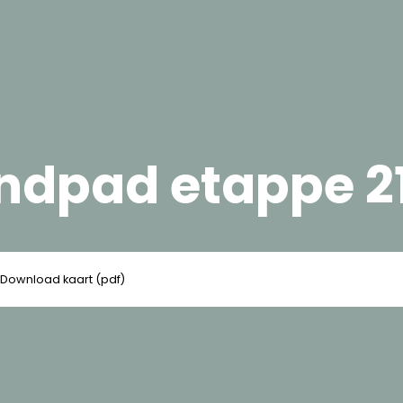
andpad etappe 2
Download kaart (pdf)