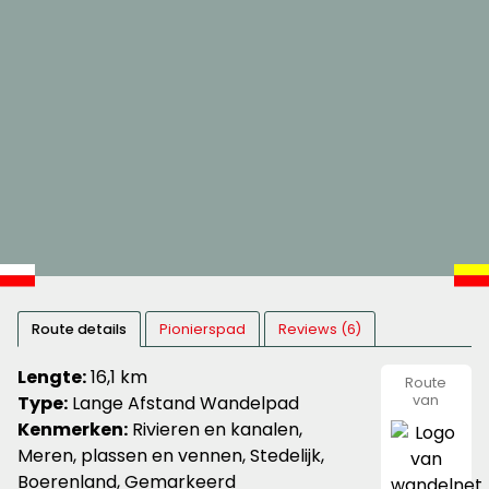
Route details
Pionierspad
Reviews (6)
Lengte:
16,1 km
Route
Type:
Lange Afstand Wandelpad
van
wandeln
Kenmerken:
Rivieren en kanalen,
Meren, plassen en vennen, Stedelijk,
Boerenland, Gemarkeerd