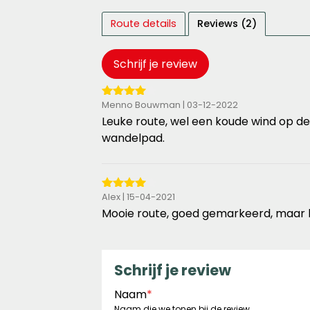
Route details
Reviews (2)
Schrijf je review
4
Menno Bouwman | 03-12-2022
van
Leuke route, wel een koude wind op de
de
wandelpad.
5
sterren
4
Alex | 15-04-2021
van
Mooie route, goed gemarkeerd, maar l
de
5
sterren
Schrijf je review
Naam
*
Naam die we tonen bij de review