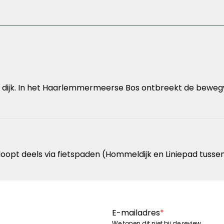
 dijk. In het Haarlemmermeerse Bos ontbreekt de bewegwi
oopt deels via fietspaden (Hommeldijk en Liniepad tusse
E-mailadres
*
We tonen dit niet bij de review