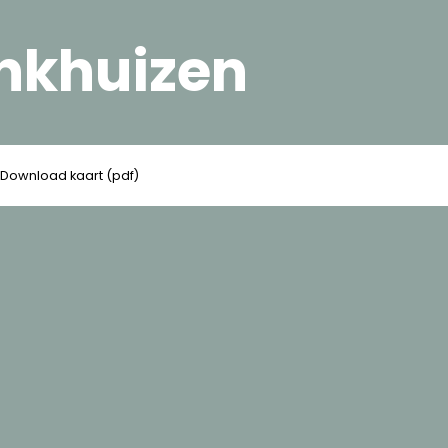
nkhuizen
Download kaart (pdf)