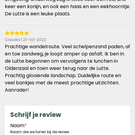
keer een konijn, en ook een haas en een eekhoorntje.
De Lutte is een leuke plaats.
5
Claudia | 27-03-2022
van
Prachtige wandelroute. Veel schelpenzand paden, af
de
en toe zandweg, je loopt amper op asfalt. Ik ben in
5
de Lutte begonnen om vervolgens te lunchen in
sterren
Oldenzaal en toen weer terug naar de Lutte.
Prachtig glooiende landschap. Duidelijke route en
veel bankjes met de meest prachtige uitzichten.
Aanrader!
Schrijf je review
Naam
*
Naam die we tonen bij de review