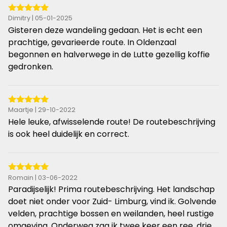
5
Dimitry | 05-01-2025
van
Gisteren deze wandeling gedaan. Het is echt een
de
prachtige, gevarieerde route. In Oldenzaal
5
begonnen en halverwege in de Lutte gezellig koffie
sterren
gedronken.
5
Maartje | 29-10-2022
van
Hele leuke, afwisselende route! De routebeschrijving
de
is ook heel duidelijk en correct.
5
sterren
5
Romain | 03-06-2022
van
Paradijselijk! Prima routebeschrijving. Het landschap
de
doet niet onder voor Zuid- Limburg, vind ik. Golvende
5
velden, prachtige bossen en weilanden, heel rustige
sterren
omgeving. Onderweg zag ik twee keer een ree, drie