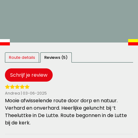
Route details
Reviews (5)
Schrijf je review
5
Andrea | 03-06-2025
van
Mooie afwisselende route door dorp en natuur.
de
Verhard en onverhard. Heerlijke geluncht bij ‘t
5
Theeluttke in De Lutte. Route begonnen in de Lutte
sterren
bij de kerk.