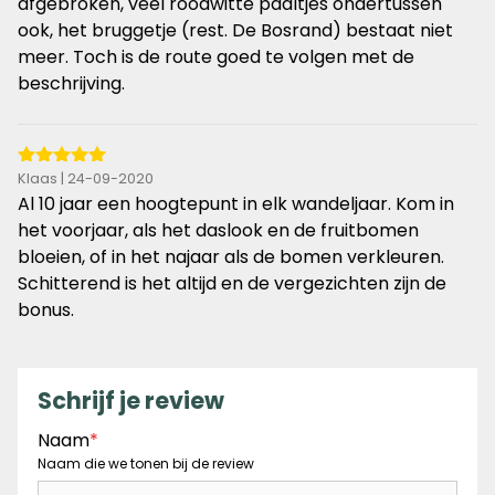
sterren
afgebroken, veel roodwitte paaltjes ondertussen
ook, het bruggetje (rest. De Bosrand) bestaat niet
meer. Toch is de route goed te volgen met de
beschrijving.
5
Klaas | 24-09-2020
van
Al 10 jaar een hoogtepunt in elk wandeljaar. Kom in
de
het voorjaar, als het daslook en de fruitbomen
5
bloeien, of in het najaar als de bomen verkleuren.
sterren
Schitterend is het altijd en de vergezichten zijn de
bonus.
Schrijf je review
Naam
*
Naam die we tonen bij de review