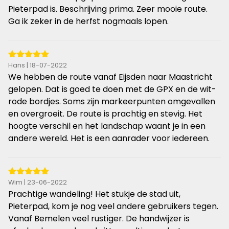
sterren
Pieterpad is. Beschrijving prima. Zeer mooie route.
Ga ik zeker in de herfst nogmaals lopen.
5
Hans | 18-07-2022
van
We hebben de route vanaf Eijsden naar Maastricht
de
gelopen. Dat is goed te doen met de GPX en de wit-
5
rode bordjes. Soms zijn markeerpunten omgevallen
sterren
en overgroeit. De route is prachtig en stevig. Het
hoogte verschil en het landschap waant je in een
andere wereld. Het is een aanrader voor iedereen.
5
Wim | 23-06-2022
van
Prachtige wandeling! Het stukje de stad uit,
de
Pieterpad, kom je nog veel andere gebruikers tegen.
5
Vanaf Bemelen veel rustiger. De handwijzer is