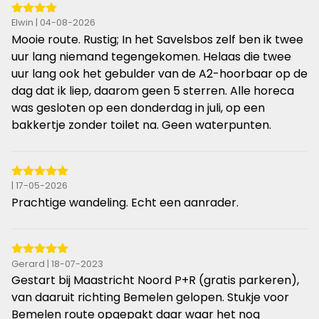
4
Elwin | 04-08-2026
van
Mooie route. Rustig; In het Savelsbos zelf ben ik twee
de
uur lang niemand tegengekomen. Helaas die twee
5
uur lang ook het gebulder van de A2-hoorbaar op de
sterren
dag dat ik liep, daarom geen 5 sterren. Alle horeca
was gesloten op een donderdag in juli, op een
bakkertje zonder toilet na. Geen waterpunten.
5
| 17-05-2026
van
Prachtige wandeling. Echt een aanrader.
de
5
sterren
5
Gerard | 18-07-2023
van
Gestart bij Maastricht Noord P+R (gratis parkeren),
de
van daaruit richting Bemelen gelopen. Stukje voor
5
Bemelen route opgepakt daar waar het nog