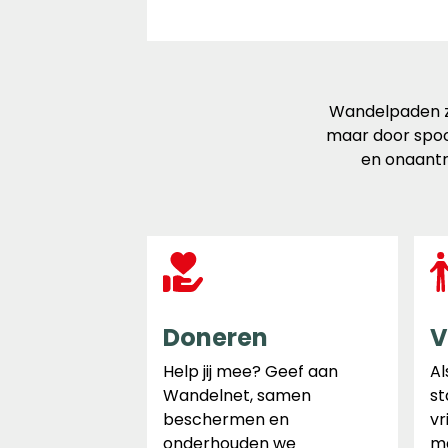
Wandelpaden zi
maar door spoo
en onaantr
Doneren
V
Help jij mee? Geef aan
Al
Wandelnet, samen
st
beschermen en
vr
onderhouden we
ma