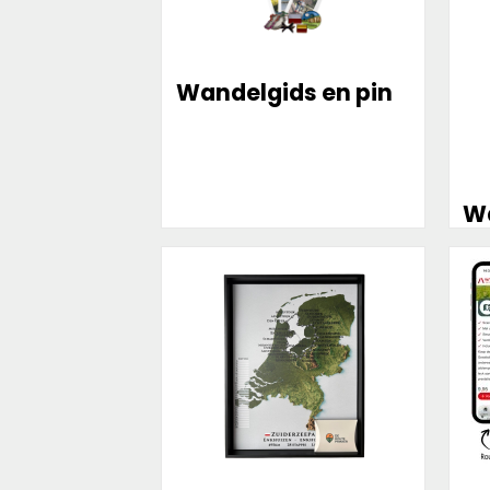
Wandelgids en pin
W
Meer
Mee
informatie
info