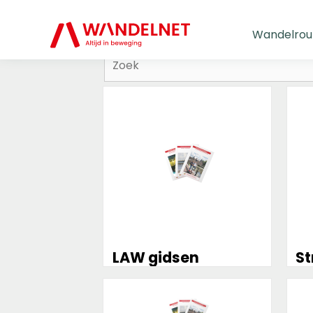
Wandelrou
Zoeken:
Meer
Mee
informatie
info
LAW gidsen
S
Meer
Mee
informatie
info