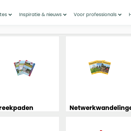
tes
Inspiratie & nieuws
Voor professionals
r
Meer
rmatie
informatie
treekpaden
Netwerkwandeling
r
Meer
rmatie
informatie