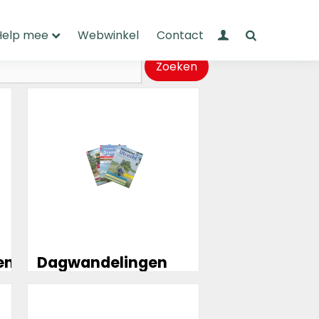
Mijn Wandelnet
Zoeken
Help mee
Webwinkel
Contact
Zoeken
Meer
informatie
en
Dagwandelingen
Meer
informatie