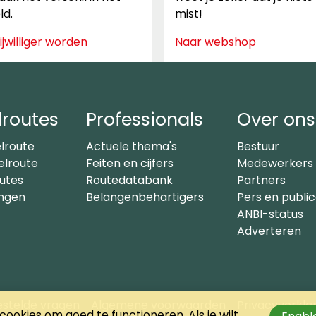
ld.
mist!
ijwilliger worden
Naar webshop
routes
Professionals
Over ons
lroute
Actuele thema's
Bestuur
lroute
Feiten en cijfers
Medewerkers
utes
Routedatabank
Partners
ingen
Belangenbehartigers
Pers en public
ANBI-status
Adverteren
estelde vragen
Algemene voorwaarden
Privacyverkla
ookies om goed te functioneren. Als je wilt