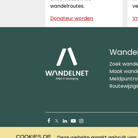
wandelroutes.
ve
Donateur worden
Vr
Wandel
Zoek wande
Maak wande
Meldpuntro
Routewijzig
Facebook
X
LinkedIn
YouTube
Instagram
(Twitter)
Adverteren
Veelg
COOKIES OP
Deze website maakt gebruik van c