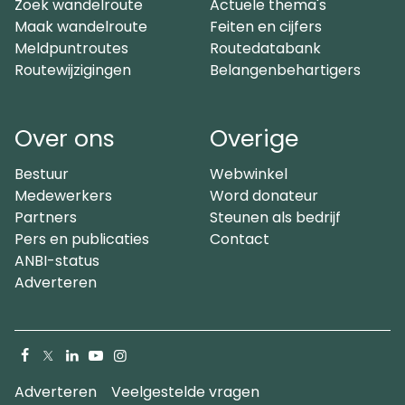
Zoek wandelroute
Actuele thema's
Maak wandelroute
Feiten en cijfers
Meldpuntroutes
Routedatabank
Routewijzigingen
Belangenbehartigers
Over ons
Overige
Bestuur
Webwinkel
Medewerkers
Word donateur
Partners
Steunen als bedrijf
Pers en publicaties
Contact
ANBI-status
Adverteren
Facebook
X
LinkedIn
YouTube
Instagram
(Twitter)
Adverteren
Veelgestelde vragen