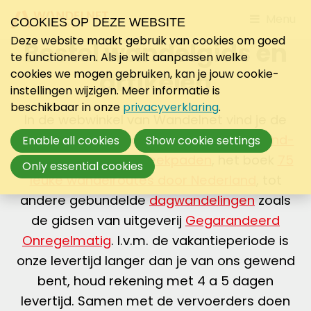
Jump
Menu
COOKIES OP DEZE WEBSITE
to
Deze website maakt gebruik van cookies om goed
Bestel wandelgids en
mobile
te functioneren. Als je wilt aanpassen welke
navigati
artikelen
cookies we mogen gebruiken, kan je jouw cookie-
instellingen wijzigen. Meer informatie is
beschikbaar in onze
privacyverklaring
.
In de webwinkel van Wandelnet vind je de
mooiste wandelgidsen van
Lange-Afstand-
Enable all cookies
Show cookie settings
Wandelpaden
en
Streekpaden
, het boek
75
Only essential cookies
leuke wandelroutes door Nederland
, tot
andere gebundelde
dagwandelingen
zoals
de gidsen van uitgeverij
Gegarandeerd
Onregelmatig
. I.v.m. de vakantieperiode is
onze levertijd langer dan je van ons gewend
bent, houd rekening met 4 a 5 dagen
levertijd. Samen met de vervoerders doen