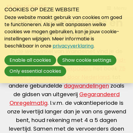
Jump
Menu
COOKIES OP DEZE WEBSITE
to
Deze website maakt gebruik van cookies om goed
Bestel wandelgids en
mobile
te functioneren. Als je wilt aanpassen welke
navigati
artikelen
cookies we mogen gebruiken, kan je jouw cookie-
instellingen wijzigen. Meer informatie is
beschikbaar in onze
privacyverklaring
.
In de webwinkel van Wandelnet vind je de
mooiste wandelgidsen van
Lange-Afstand-
Enable all cookies
Show cookie settings
Wandelpaden
en
Streekpaden
, het boek
75
Only essential cookies
leuke wandelroutes door Nederland
, tot
andere gebundelde
dagwandelingen
zoals
de gidsen van uitgeverij
Gegarandeerd
Onregelmatig
. I.v.m. de vakantieperiode is
onze levertijd langer dan je van ons gewend
bent, houd rekening met 4 a 5 dagen
levertijd. Samen met de vervoerders doen