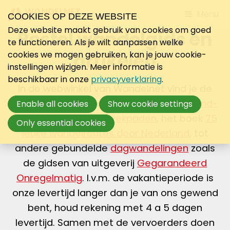
Jump
Menu
COOKIES OP DEZE WEBSITE
to
Deze website maakt gebruik van cookies om goed
Bestel wandelgids en
mobile
te functioneren. Als je wilt aanpassen welke
navigati
artikelen
cookies we mogen gebruiken, kan je jouw cookie-
instellingen wijzigen. Meer informatie is
beschikbaar in onze
privacyverklaring
.
In de webwinkel van Wandelnet vind je de
mooiste wandelgidsen van
Lange-Afstand-
Enable all cookies
Show cookie settings
Wandelpaden
en
Streekpaden
, het boek
75
Only essential cookies
leuke wandelroutes door Nederland
, tot
andere gebundelde
dagwandelingen
zoals
de gidsen van uitgeverij
Gegarandeerd
Onregelmatig
. I.v.m. de vakantieperiode is
onze levertijd langer dan je van ons gewend
bent, houd rekening met 4 a 5 dagen
levertijd. Samen met de vervoerders doen