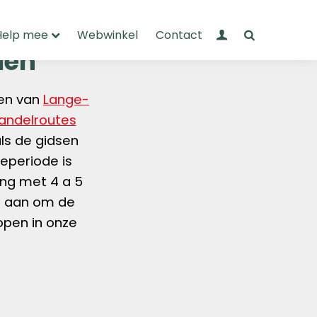
Mijn Wandelnet
Zoeken
Help mee
Webwinkel
Contact
len
sen van
Lange-
andelroutes
ls de gidsen
ieperiode is
ing met 4 a 5
s aan om de
open in onze