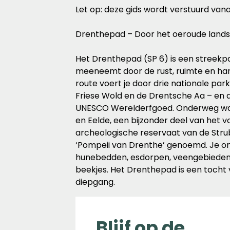
Let op: deze gids wordt verstuurd vana
Drenthepad – Door het oeroude land
Het Drenthepad (SP 6) is een streekpa
meeneemt door de rust, ruimte en ha
route voert je door drie nationale par
Friese Wold en de Drentsche Aa – en 
UNESCO Werelderfgoed. Onderweg wan
en Eelde, een bijzonder deel van het
archeologische reservaat van de Stru
‘Pompeii van Drenthe’ genoemd. Je o
hunebedden, esdorpen, veengebieden,
beekjes. Het Drenthepad is een tocht v
diepgang.
Blijf op de