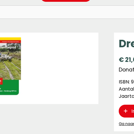
Dr
€
21
Donate
ISBN: 
Aantal
Jaarta
I
Ga naa