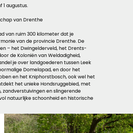
f 1 augustus.
schap van Drenthe
d van ruim 300 kilometer dat je
rmonie van de provincie Drenthe. De
ken – het Dwingelderveld, het Drents-
door de Koloniën van Weldadigheid,
del je over landgoederen tussen Leek
 voormalige Domelapad, en door het
bben en het Kniphorstbosch, ook wel het
ntdekt het unieke Hondsruggebied, met
 zandverstuivingen en slingerende
ol natuurlijke schoonheid en historische