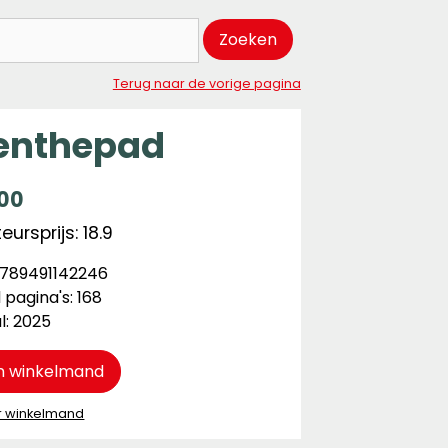
Zoeken
Terug naar de vorige pagina
enthepad
,00
ursprijs: 18.9
9789491142246
 pagina's: 168
l: 2025
n winkelmand
r winkelmand