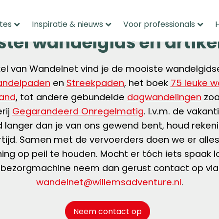
tes
Inspiratie & nieuws
Voor professionals
stel wandelgids en artike
kel van Wandelnet vind je de mooiste wandelgid
andelpaden
en
Streekpaden
, het boek
75 leuke w
land
, tot andere gebundelde
dagwandelingen
zoa
rij
Gegarandeerd Onregelmatig
. I.v.m. de vakant
jd langer dan je van ons gewend bent, houd reken
rtijd. Samen met de vervoerders doen we er alle
ning op peil te houden. Mocht er tóch iets spaak l
bezorgmachine neem dan gerust contact op via
wandelnet@willemsadventure.nl
.
Neem contact op