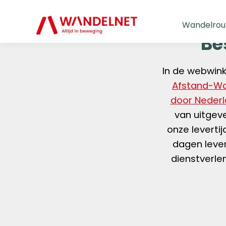
Wandelrou
Be
In de webwin
Afstand-W
door Neder
van uitgeve
onze leverti
dagen leve
dienstverle