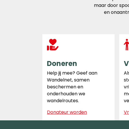
maar door spoo
en onaantr
Doneren
V
Help jij mee? Geef aan
Al
Wandelnet, samen
st
beschermen en
vr
onderhouden we
ma
wandelroutes.
ve
Donateur worden
Vr