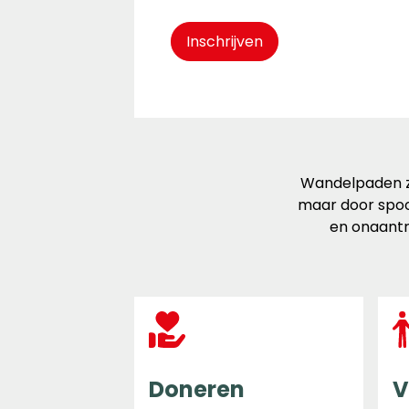
Inschrijven
Wandelpaden zi
maar door spoo
en onaantr
Doneren
V