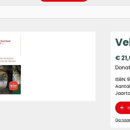
Ve
€
21
Donate
ISBN:
Aantal
Jaarta
I
Ga naa