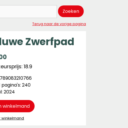
Zoeken
Terug naar de vorige pagina
luwe Zwerfpad
,00
ursprijs: 18.9
 9789083210766
 pagina's: 240
l: 2024
n winkelmand
r winkelmand