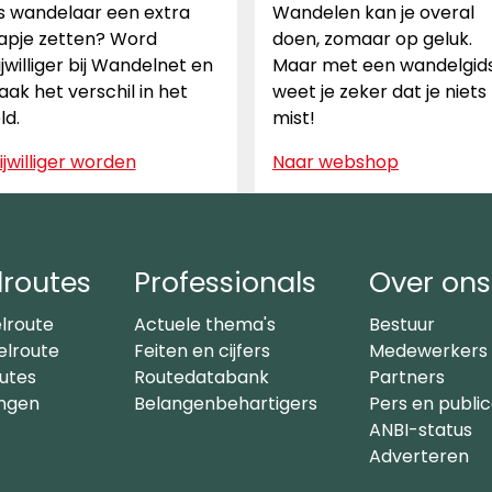
s wandelaar een extra
Wandelen kan je overal
apje zetten? Word
doen, zomaar op geluk.
ijwilliger bij Wandelnet en
Maar met een wandelgid
ak het verschil in het
weet je zeker dat je niets
ld.
mist!
ijwilliger worden
Naar webshop
routes
Professionals
Over ons
lroute
Actuele thema's
Bestuur
lroute
Feiten en cijfers
Medewerkers
utes
Routedatabank
Partners
ingen
Belangenbehartigers
Pers en public
ANBI-status
Adverteren