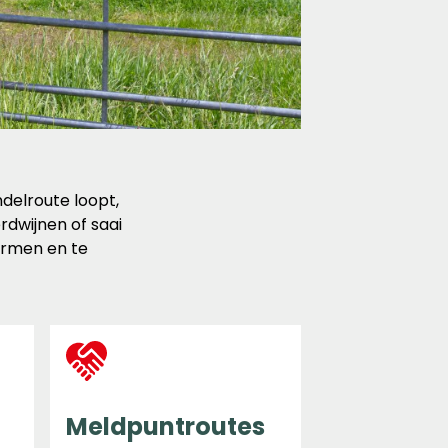
delroute loopt,
dwijnen of saai
ermen en te
Meldpuntroutes