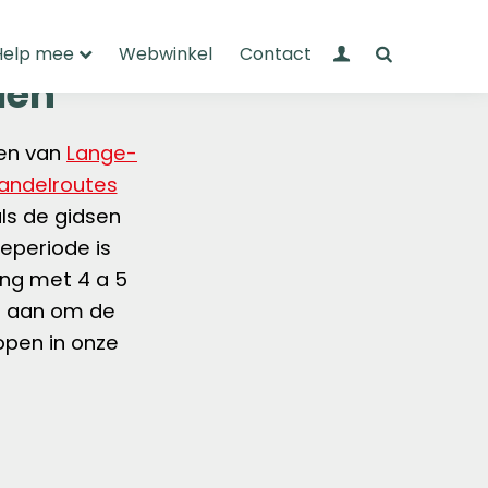
Mijn Wandelnet
Zoeken
Help mee
Webwinkel
Contact
len
sen van
Lange-
andelroutes
ls de gidsen
ieperiode is
ing met 4 a 5
s aan om de
open in onze