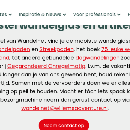
tes
Inspiratie & nieuws
Voor professionals
stel wandelgids en artike
kel van Wandelnet vind je de mooiste wandelgid
andelpaden
en
Streekpaden
, het boek
75 leuke w
land
, tot andere gebundelde
dagwandelingen
zoa
rij
Gegarandeerd Onregelmatig
. I.v.m. de vakant
jd langer dan je van ons gewend bent, houd reken
rtijd. Samen met de vervoerders doen we er alle
ning op peil te houden. Mocht er tóch iets spaak l
bezorgmachine neem dan gerust contact op via
wandelnet@willemsadventure.nl
.
Neem contact op