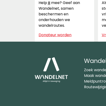
Help jij mee? Geef aan
Al
Wandelnet, samen
st
beschermen en
vr
onderhouden we
ma
wandelroutes.
ve
Donateur worden
Vr
Wandel
Zoek wande
Maak wande
Meldpuntro
Routewijzig