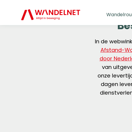
Wandelrou
Be
In de webwin
Afstand-W
door Neder
van uitgeve
onze leverti
dagen leve
dienstverle