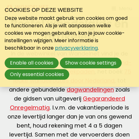
Jump
Menu
COOKIES OP DEZE WEBSITE
to
Deze website maakt gebruik van cookies om goed
Bestel wandelgids en
mobile
te functioneren. Als je wilt aanpassen welke
navigati
artikelen
cookies we mogen gebruiken, kan je jouw cookie-
instellingen wijzigen. Meer informatie is
beschikbaar in onze
privacyverklaring
.
In de webwinkel van Wandelnet vind je de
mooiste wandelgidsen van
Lange-Afstand-
Enable all cookies
Show cookie settings
Wandelpaden
en
Streekpaden
, het boek
75
Only essential cookies
leuke wandelroutes door Nederland
, tot
andere gebundelde
dagwandelingen
zoals
de gidsen van uitgeverij
Gegarandeerd
Onregelmatig
. I.v.m. de vakantieperiode is
onze levertijd langer dan je van ons gewend
bent, houd rekening met 4 a 5 dagen
levertijd. Samen met de vervoerders doen