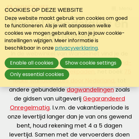
Jump
Menu
COOKIES OP DEZE WEBSITE
to
Deze website maakt gebruik van cookies om goed
Bestel wandelgids en
mobile
te functioneren. Als je wilt aanpassen welke
navigati
artikelen
cookies we mogen gebruiken, kan je jouw cookie-
instellingen wijzigen. Meer informatie is
beschikbaar in onze
privacyverklaring
.
In de webwinkel van Wandelnet vind je de
mooiste wandelgidsen van
Lange-Afstand-
Enable all cookies
Show cookie settings
Wandelpaden
en
Streekpaden
, het boek
75
Only essential cookies
leuke wandelroutes door Nederland
, tot
andere gebundelde
dagwandelingen
zoals
de gidsen van uitgeverij
Gegarandeerd
Onregelmatig
. I.v.m. de vakantieperiode is
onze levertijd langer dan je van ons gewend
bent, houd rekening met 4 a 5 dagen
levertijd. Samen met de vervoerders doen