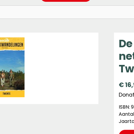
De
ne
Tw
€
16
Donate
ISBN:
Aantal
Jaarta