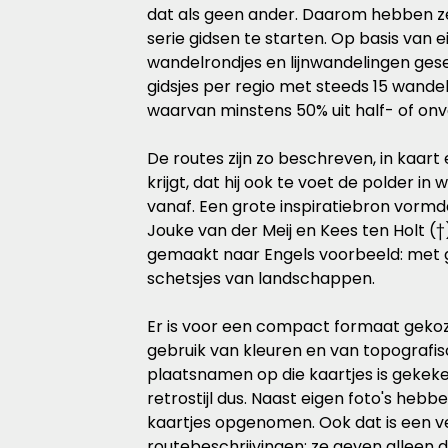
dat als geen ander. Daarom hebben ze
serie gidsen te starten. Op basis van
wandelrondjes en lijnwandelingen gese
gidsjes per regio met steeds 15 wandel
waarvan minstens 50% uit half- of on
De routes zijn zo beschreven, in kaart 
krijgt, dat hij ook te voet de polder in
vanaf. Een grote inspiratiebron vormd
Jouke van der Meij en Kees ten Holt (†)
gemaakt naar Engels voorbeeld: met g
schetsjes van landschappen.
Er is voor een compact formaat gekoze
gebruik van kleuren en van topografisc
plaatsnamen op die kaartjes is gekeke
retrostijl dus. Naast eigen foto's hebb
kaartjes opgenomen. Ook dat is een ve
routebeschrijvingen: ze geven alleen