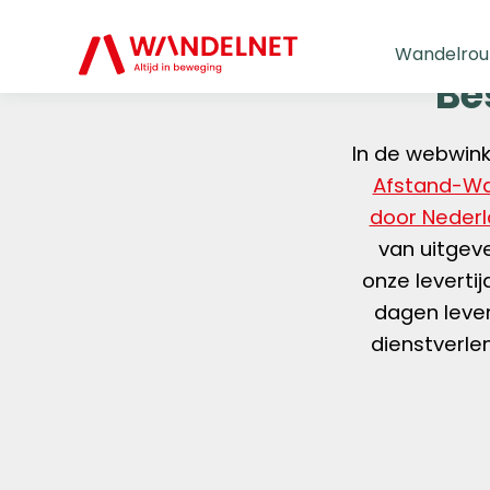
Wandelrou
Be
In de webwin
Afstand-W
door Neder
van uitgeve
onze leverti
dagen leve
dienstverle