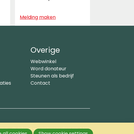
Melding maken
Overige
Webwinkel
Word donateur
Steunen als bedrijf
aties
Contact
ring
Publieke verantwoording en ANBI
 all cookies
Show cookie settings