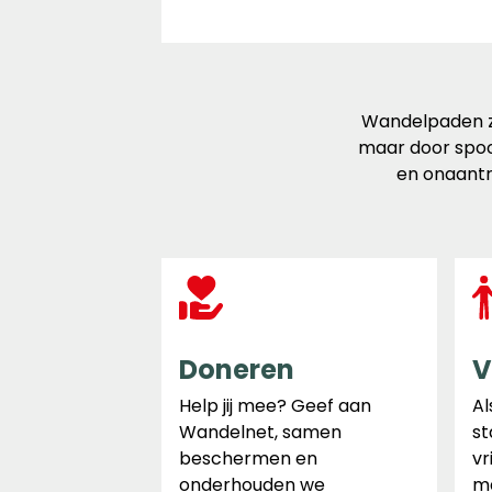
Wandelpaden zi
maar door spoo
en onaantr
Doneren
V
Help jij mee? Geef aan
Al
Wandelnet, samen
st
beschermen en
vr
onderhouden we
ma