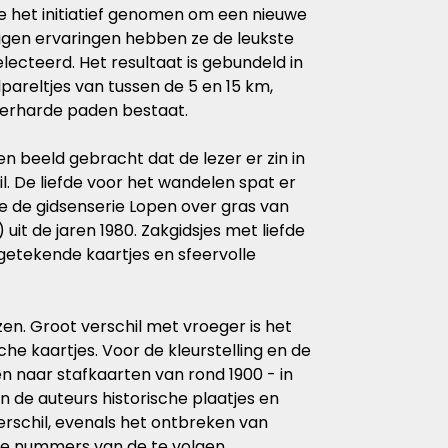
 het initiatief genomen om een nieuwe
 eigen ervaringen hebben ze de leukste
lecteerd. Het resultaat is gebundeld in
pareltjes van tussen de 5 en 15 km,
verharde paden bestaat.
en beeld gebracht dat de lezer er zin in
 wil. De liefde voor het wandelen spat er
e de gidsenserie Lopen over gras van
 uit de jaren 1980. Zakgidsjes met liefde
etekende kaartjes en sfeervolle
n. Groot verschil met vroeger is het
he kaartjes. Voor de kleurstelling en de
n naar stafkaarten van rond 1900 - in
en de auteurs historische plaatjes en
rschil, evenals het ontbreken van
 de nummers van de te volgen