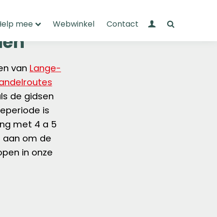
Mijn Wandelnet
Zoeken
Help mee
Webwinkel
Contact
len
sen van
Lange-
andelroutes
ls de gidsen
ieperiode is
ing met 4 a 5
s aan om de
open in onze