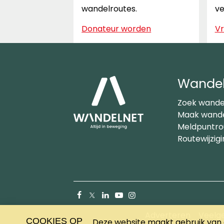
wandelroutes.
ve
Donateur worden
Vr
Wandel
Zoek wande
Maak wande
Meldpuntro
Routewijzig
Facebook
X
LinkedIn
YouTube
Instagram
(Twitter)
Adverteren
Veelg
COOKIES OP
Deze website maakt gebruik van c