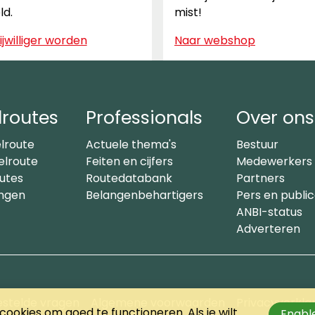
ld.
mist!
ijwilliger worden
Naar webshop
routes
Professionals
Over ons
lroute
Actuele thema's
Bestuur
lroute
Feiten en cijfers
Medewerkers
utes
Routedatabank
Partners
ingen
Belangenbehartigers
Pers en public
ANBI-status
Adverteren
estelde vragen
Algemene voorwaarden
Privacyverkla
ookies om goed te functioneren. Als je wilt
Enable