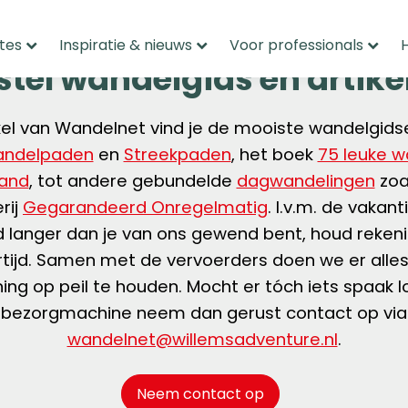
tes
Inspiratie & nieuws
Voor professionals
stel wandelgids en artike
kel van Wandelnet vind je de mooiste wandelgid
andelpaden
en
Streekpaden
, het boek
75 leuke w
land
, tot andere gebundelde
dagwandelingen
zoa
rij
Gegarandeerd Onregelmatig
. I.v.m. de vakant
jd langer dan je van ons gewend bent, houd reken
rtijd. Samen met de vervoerders doen we er alle
ning op peil te houden. Mocht er tóch iets spaak l
bezorgmachine neem dan gerust contact op via
wandelnet@willemsadventure.nl
.
Neem contact op