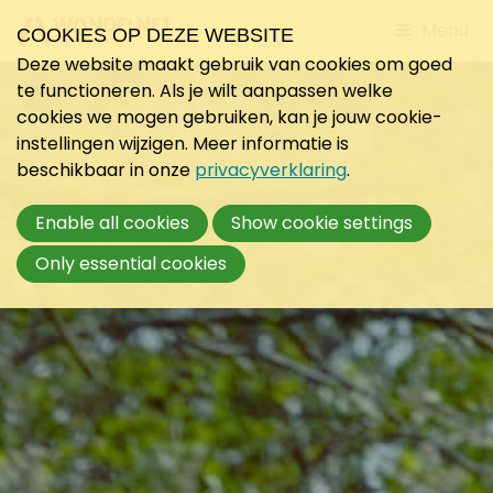
Jump
Menu
COOKIES OP DEZE WEBSITE
to
Deze website maakt gebruik van cookies om goed
mobile
te functioneren. Als je wilt aanpassen welke
navigati
cookies we mogen gebruiken, kan je jouw cookie-
instellingen wijzigen. Meer informatie is
beschikbaar in onze
privacyverklaring
.
Enable all cookies
Show cookie settings
Only essential cookies