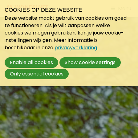
Jump
Menu
COOKIES OP DEZE WEBSITE
to
Deze website maakt gebruik van cookies om goed
mobile
te functioneren. Als je wilt aanpassen welke
navigati
cookies we mogen gebruiken, kan je jouw cookie-
instellingen wijzigen. Meer informatie is
beschikbaar in onze
privacyverklaring
.
Enable all cookies
Show cookie settings
Only essential cookies