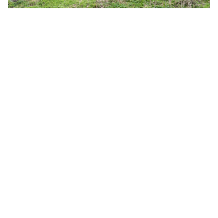
Routes
Met inzet van vrijwilligers en door in gesprek te
gaan met landeigenaren houdt Wandelnet de
kwaliteit van wandelroutes hoog.
Afgesloten wandelpaden
Terreineigenaren sluiten soms onterecht
openbare wandelpaden af. Wandelnet zet zich in
om deze paden openbaar te houden en gaat in