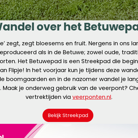
andel over het Betuwep
e’ zegt, zegt bloesems en fruit. Nergens in ons la
geproduceerd als in de Betuwe; zowel oude, tradi
orten. Het Betuwepad is een Streekpad die begint
van Flipje! In het voorjaar kun je tijdens deze wan
de boomgaarden en in de nazomer wandel je lang
es. Maak je onderweg gebruik van de veerpont? C
vertrektijden via
veerponten.nl
.
Bekijk Streekpad