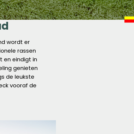
ad
nd wordt er
tionele rassen
 en eindigt in
deling genieten
s de leukste
heck vooraf de