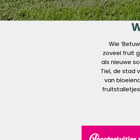
W
Wie ‘Betuw
zoveel fruit 
als nieuwe so
Tiel, de stad 
van bloeien
fruitstalletj