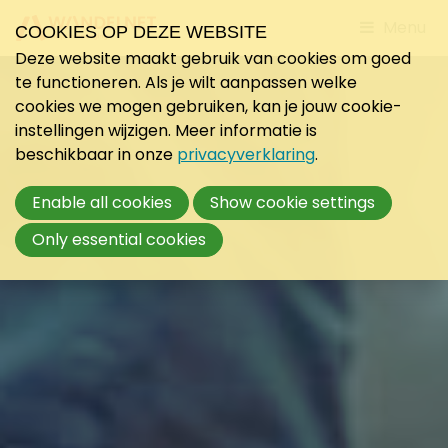
Jump
Menu
COOKIES OP DEZE WEBSITE
to
Deze website maakt gebruik van cookies om goed
mobile
te functioneren. Als je wilt aanpassen welke
navigati
cookies we mogen gebruiken, kan je jouw cookie-
instellingen wijzigen. Meer informatie is
beschikbaar in onze
privacyverklaring
.
Enable all cookies
Show cookie settings
Only essential cookies