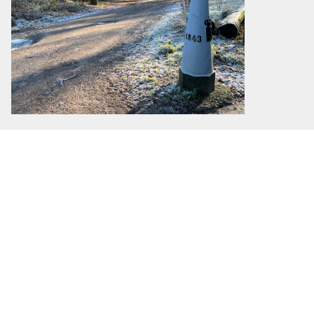
Grenspaal 263 © Ernst Koningsveld
Open land
Bij Sint Antonis bereik ik de grens van het
bos en kom in akkerland. Ik tref een vrouw
op een paard met een pony aan een
lange lijn; een onverwachte ontmoeting
en tijd voor een praatje. Het is de eerste
keer dat ze de pony zo uitlaat en ze vindt
het wel een beetje spannend. Een paar