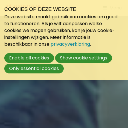
Jump
Menu
COOKIES OP DEZE WEBSITE
to
Deze website maakt gebruik van cookies om goed
mobile
te functioneren. Als je wilt aanpassen welke
navigati
cookies we mogen gebruiken, kan je jouw cookie-
instellingen wijzigen. Meer informatie is
beschikbaar in onze
privacyverklaring
.
Enable all cookies
Show cookie settings
Only essential cookies