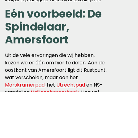
Eén voorbeeld: De
Spindelaar,
Amersfoort
Uit de vele ervaringen die wij hebben,
kozen we er één om hier te delen. Aan de
oostkant van Amersfoort ligt dit Rustpunt,
wat verscholen, maar aan het
Marskramerpad
, het
Utrechtpad
en NS-
wandeling
Heiligenbergerbeek
. Hoewel
bijna onder snelweg A28, merk je daar
door het geluidsscherm weinig van. Een
onverwacht Rustpunt, en ook nog open
op deze druilerige winterdag (midden
februari; veel Rustpunten zijn in de winter
gesloten). Als we koffie tappen en ons