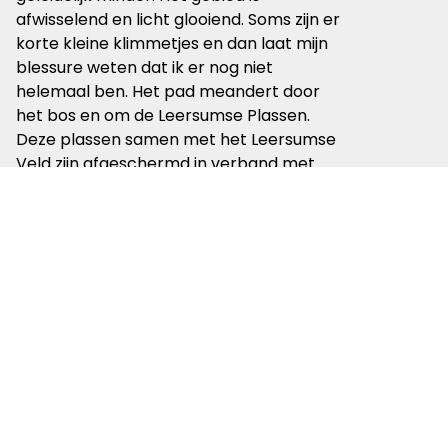
afwisselend en licht glooiend. Soms zijn er
korte kleine klimmetjes en dan laat mijn
blessure weten dat ik er nog niet
helemaal ben. Het pad meandert door
het bos en om de Leersumse Plassen.
Deze plassen samen met het Leersumse
Veld zijn afgeschermd in verband met
grazers. Ik zie ze niet, waarschijnlijk door
het hoge water. Op enkele punten zijn er
hekjes met een katrolgewicht. Zoiets heb
ik nog nooit eerder ergens gezien.
Overigers lijken de Leersumse Plassen nu
meer een mangrovebos. Op sommige
punten komt het water zelfs tot aan het
pad.