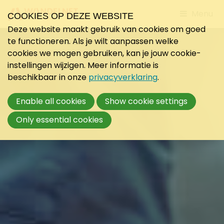
Jump
Menu
COOKIES OP DEZE WEBSITE
to
Deze website maakt gebruik van cookies om goed
mobile
te functioneren. Als je wilt aanpassen welke
navigati
cookies we mogen gebruiken, kan je jouw cookie-
instellingen wijzigen. Meer informatie is
beschikbaar in onze
privacyverklaring
.
Enable all cookies
Show cookie settings
Only essential cookies