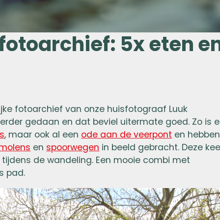
 fotoarchief: 5x eten e
rijke fotoarchief van onze huisfotograaf Luuk
erder gedaan en dat beviel uitermate goed. Zo is e
’s
, maar ook al een
ode aan de veerpont
en hebbe
molens
en
spoorwegen
in beeld gebracht. Deze kee
ns tijdens de wandeling. Een mooie combi met
s pad.