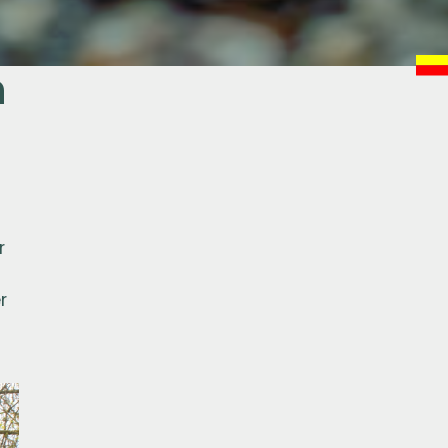
n
r
n
r