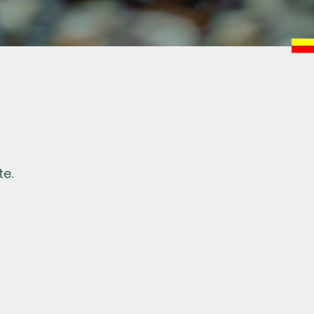
te.
t