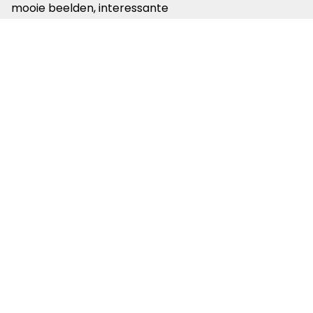
mooie beelden, interessante
achtergrondinformatie en leuke weetjes
over de route.
Sander Lindenburg doet verslag van NS-wandeling
Overijsselse Buitenplaatsen.
Zelf op pad
Wil jij deze veelzijdige NS-wandeling zelf