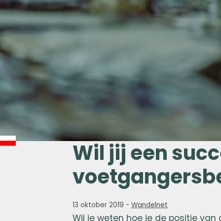
Wil jij een suc
voetgangersbe
13 oktober 2019
-
Wandelnet
Wil je weten hoe je de positie va