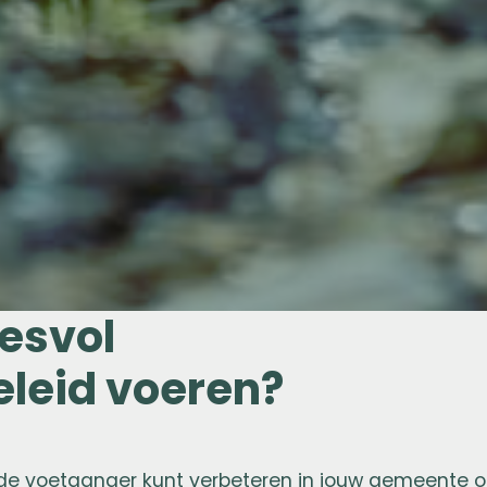
cesvol
leid voeren?
n de voetganger kunt verbeteren in jouw gemeente o