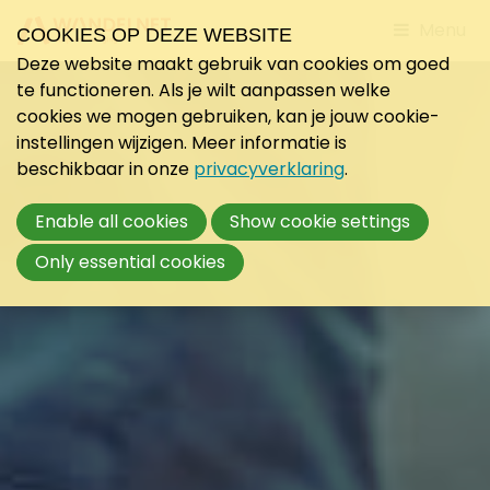
Jump
Menu
COOKIES OP DEZE WEBSITE
to
Deze website maakt gebruik van cookies om goed
mobile
te functioneren. Als je wilt aanpassen welke
navigati
cookies we mogen gebruiken, kan je jouw cookie-
instellingen wijzigen. Meer informatie is
beschikbaar in onze
privacyverklaring
.
Enable all cookies
Show cookie settings
Only essential cookies