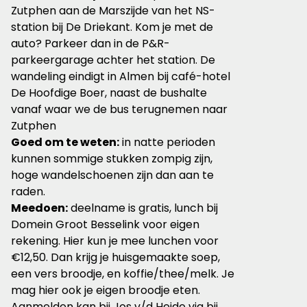
Zutphen aan de Marszijde van het NS-
station bij De Driekant. Kom je met de
auto? Parkeer dan in de P&R-
parkeergarage achter het station. De
wandeling eindigt in Almen bij café-hotel
De Hoofdige Boer, naast de bushalte
vanaf waar we de bus terugnemen naar
Zutphen
Goed om te weten:
in natte perioden
kunnen sommige stukken zompig zijn,
hoge wandelschoenen zijn dan aan te
raden.
Meedoen:
deelname is gratis, lunch bij
Domein Groot Besselink voor eigen
rekening. Hier kun je mee lunchen voor
€12,50. Dan krijg je huisgemaakte soep,
een vers broodje, en koffie/thee/melk. Je
mag hier ook je eigen broodje eten.
Aanmelden kan bij Jos v/d Heide via bij