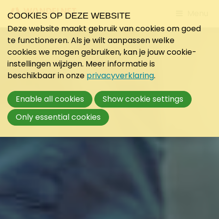
Jump
Menu
COOKIES OP DEZE WEBSITE
to
Deze website maakt gebruik van cookies om goed
mobile
te functioneren. Als je wilt aanpassen welke
navigati
cookies we mogen gebruiken, kan je jouw cookie-
instellingen wijzigen. Meer informatie is
beschikbaar in onze
privacyverklaring
.
Enable all cookies
Show cookie settings
Only essential cookies