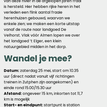
van deze rivier in de afgelopen jaren fraai
is hersteld. Hier hebben rijke heren in het
verleden een flink aantal fraaie
herenhuizen gebouwd, waarvan we
enkele zien; we maken een korte uitstap
vanaf de route naar landgoed De
Velhorst. Vlak vóór Almen lopen we over
het landgoed ’t Elger, een klein
natuurgebied midden in het dorp.
Wandel je mee?
Datum:
zaterdag 25 mei, start om 10.35
uur (direct nadat vanuit vijf richtingen
treinen in Zutphen zijn aangekomen) en
einde rond 15.00/15.30 uur
Afstand:
ongeveer 15 km, inkorten tot 11,7
km is mogelijk
Start- en eindpunt:
startpunt is station