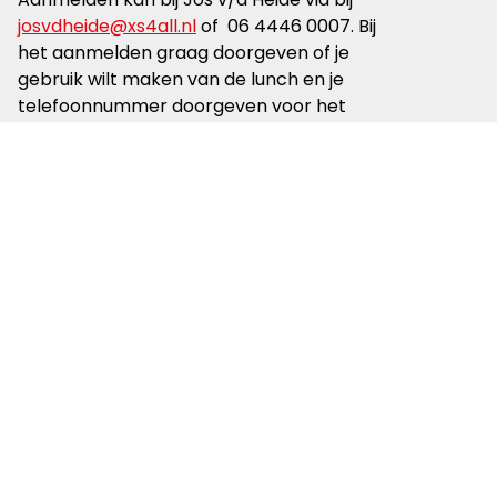
josvdheide@xs4all.nl
of 06 4446 0007. Bij
het aanmelden graag doorgeven of je
gebruik wilt maken van de lunch en je
telefoonnummer doorgeven voor het
geval dat er op het laatste moment
wijzigingen zijn.
Aanmelden
Lees meer over
Gelderland
Onverhard
Gerelateerde