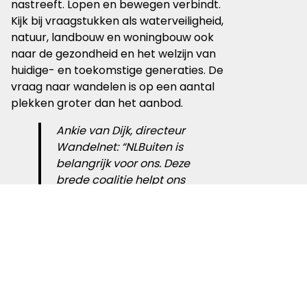
nastreeft. Lopen en bewegen verbindt.
Kijk bij vraagstukken als waterveiligheid,
natuur, landbouw en woningbouw ook
naar de gezondheid en het welzijn van
huidige- en toekomstige generaties. De
vraag naar wandelen is op een aantal
plekken groter dan het aanbod.
Ankie van Dijk, directeur
Wandelnet: “NLBuiten is
belangrijk voor ons. Deze
brede coalitie helpt ons
om onze doelen te
bereiken. Met de transitie
van het landelijk gebied
zien wij kansen voor
nieuwe wandelpaden,
bijvoorbeeld over
boerenland of langs