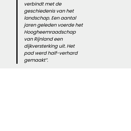
verbindt met de
geschiedenis van het
landschap. Een aantal
jaren geleden voerde het
Hoogheemraadschap
van Rijnland een
dijkversterking uit. Het
pad werd half-verhard
gemaakt”.
Los de problemen
op
Na de dijkversterking werd het pad
toegankelijker en verschenen
ongewenste bezoekers, zoals snelle