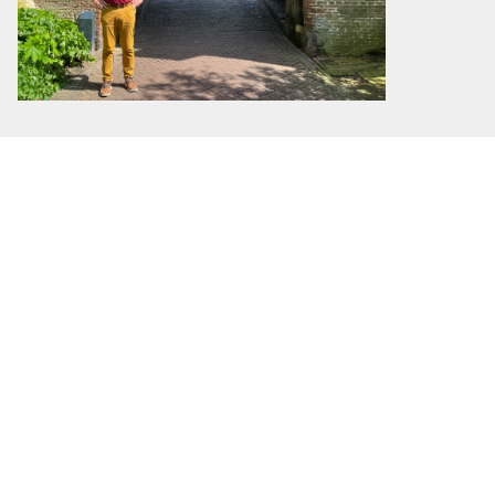
Albert-Jan voor de Broederpoort in Kampen © Ernst
Koningsveld
Wat veranderde
er in al die jaren?
“Natuurlijk is de communicatie veranderd
en zie ik een trend dat de markeerders op
wat jongere leeftijd aantreden; een goed
ding. Een groter verschil is de trend om
meer informatie te willen verschaffen,
zoals nu op enkele paden met die QR-
codes gebeurt. Zelf vind ik dat niet zo