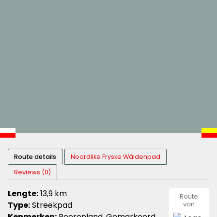
Route details
Noardlike Fryske Wâldenpad
Reviews (0)
Lengte:
13,9 km
Route
Type:
Streekpad
van
wandeln
Kenmerken:
Boerenland, Gemarkeerd