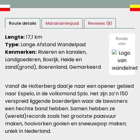
Route details
Marskramerpad
Reviews (8)
Lengte:
17,1 km
Route
Type:
Lange Afstand Wandelpad
van
wandeln
Kenmerken:
Rivieren en kanalen,
Landgoederen, Bosrijk, Heide en
zand(grond), Boerenland, Gemarkeerd
Vanaf de Holterberg daal je naar een opener gebied
naar Espelo, in de volksmond Splo. Het zijn zo’n 150
verspreid liggende boerderijen waar de bewoners
een hechte band hebben. Samen hebben ze
(wereld)records zoals het grootste paasvuur
maken, hooivorken gooien en sneeuwpop maken;
uniek in Nederland.