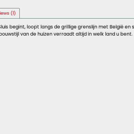
iews (1)
uis begint, loopt langs de grillige grenslijn met België e
 bouwstijl van de huizen verraadt altijd in welk land u 