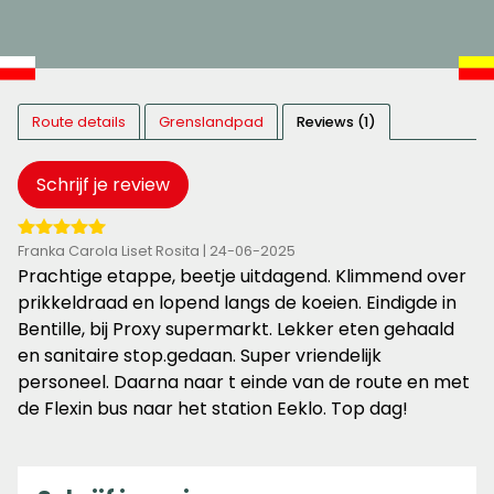
Route details
Grenslandpad
Reviews (1)
Schrijf je review
5
Franka Carola Liset Rosita | 24-06-2025
van
Prachtige etappe, beetje uitdagend. Klimmend over
de
prikkeldraad en lopend langs de koeien. Eindigde in
5
Bentille, bij Proxy supermarkt. Lekker eten gehaald
sterren
en sanitaire stop.gedaan. Super vriendelijk
personeel. Daarna naar t einde van de route en met
de Flexin bus naar het station Eeklo. Top dag!