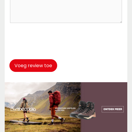
Captcha
*
Voeg review toe