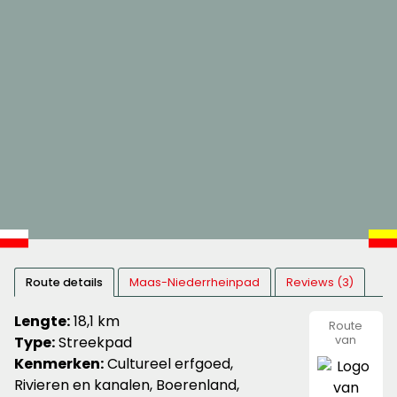
Route details
Maas-Niederrheinpad
Reviews (3)
Lengte:
18,1 km
Route
Type:
Streekpad
van
Nivon
Kenmerken:
Cultureel erfgoed,
Natuurvr
Rivieren en kanalen, Boerenland,