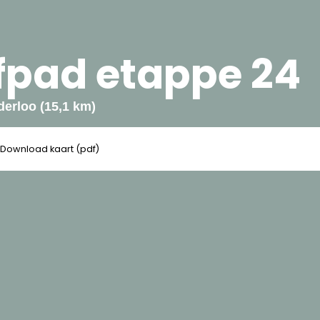
fpad etappe 24
erloo (15,1 km)
Download kaart (pdf)