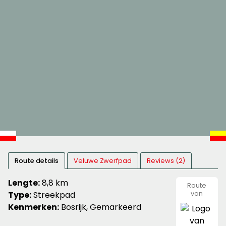
Route details
Veluwe Zwerfpad
Reviews (2)
Lengte:
8,8 km
Route
Type:
Streekpad
van
Nivon
Kenmerken:
Bosrijk, Gemarkeerd
Natuurvr