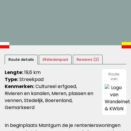
Route details
Elfstedenpad
Reviews (2)
Lengte:
19,6 km
Route
Type:
Streekpad
van
Wandeln
Kenmerken:
Cultureel erfgoed,
&
KWbN
Rivieren en kanalen, Meren, plassen en
vennen, Stedelijk, Boerenland,
Gemarkeerd
In beginplaats Mantgum zie je rentenierswoningen