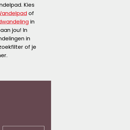
ndelpad. Kies
Wandelpad
of
dwandeling
in
aan jou! In
delingen in
ekfilter of je
ner.