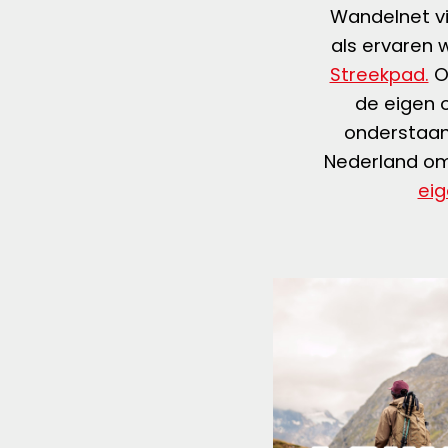
Wandelnet vi
als ervaren 
Streekpad.
Of
de eigen o
onderstaan
Nederland om 
eig