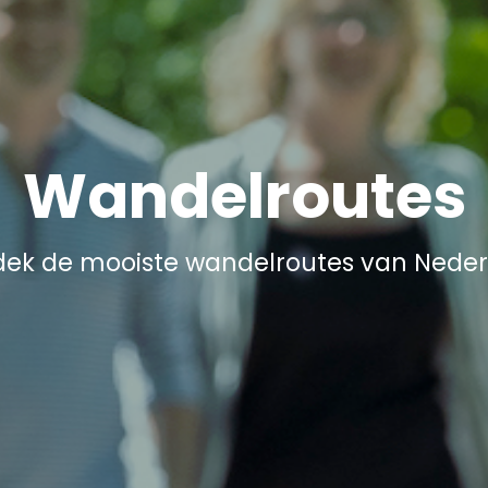
Wandelroutes
ek de mooiste wandelroutes van Nede