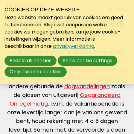
Jump
Menu
COOKIES OP DEZE WEBSITE
to
Deze website maakt gebruik van cookies om goed
Bestel wandelgids en
mobile
te functioneren. Als je wilt aanpassen welke
navigati
artikelen
cookies we mogen gebruiken, kan je jouw cookie-
instellingen wijzigen. Meer informatie is
beschikbaar in onze
privacyverklaring
.
In de webwinkel van Wandelnet vind je de
mooiste wandelgidsen van
Lange-Afstand-
Enable all cookies
Show cookie settings
Wandelpaden
en
Streekpaden
, het boek
75
Only essential cookies
leuke wandelroutes door Nederland
, tot
andere gebundelde
dagwandelingen
zoals
de gidsen van uitgeverij
Gegarandeerd
Onregelmatig
. I.v.m. de vakantieperiode is
onze levertijd langer dan je van ons gewend
bent, houd rekening met 4 a 5 dagen
levertijd. Samen met de vervoerders doen